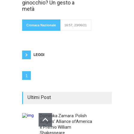
ginocchio? Un gesto a
Galles valida per
il girone A degli
metà
europei di
calcio,
cinque
giocatori si
Cronaca Nazionale
16:57, 23/06/21
sono
inginocchiati in segno di solidarietà nei
confronti di coloro che sono vittime di razzismo
e come segno di lotto contro le discriminazioni,
mentre altri sei giocatori hanno scelto di non
inginocchiarsi.
LEGGI
1
Ultimi Post
Dominika Zamara: Polish
Singers' Alliance ofAmerica
e Premio William
Shakespeare