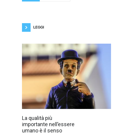
Germania-Ungheria
dei colori dell'arcobaleno, simboli del pride,
della lotta contro le discriminazioni di genere e
le discriminazioni sessuali. Dunque lo stesso
Ceferin che si è battuto per il calcio
LEGGI
La qualità più
importante nell’essere
umano è il senso