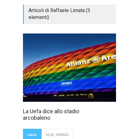
Articoli di Raffaele Limata (3
elementi)
Il buon Ceferin
La Uefa dice allo stadio
capo della Uefa
arcobaleno
ha impedito che
l'Allianz Arena di
Monaco di Baviera si
illumini in occasione
calcio
15:22, 29/06/21
della partita