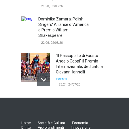
21:20, 02/08/26
Dominika Zamara: Polish
Singers' Alliance ofAmerica
e Premio William
Shakespeare
22:06, 02/08/26
"Il Passaporto di Fausto
Angelo Coppi" il Premio
Internazionale, dedicato a
Giovanni Iannelli
EVENTI
23:24, 24/07/26
RIMINI, PRIMO CONVEGNO
NAZIONALE SUL TEMA "IO
TI ODIO - STORIE DI UOMINI
ODIATI DALLE DONNE"
EVENTI
Home
Società e Cultura
Economia
19:44, 24/07/26
Diritto
Approfondimenti
Innovazione