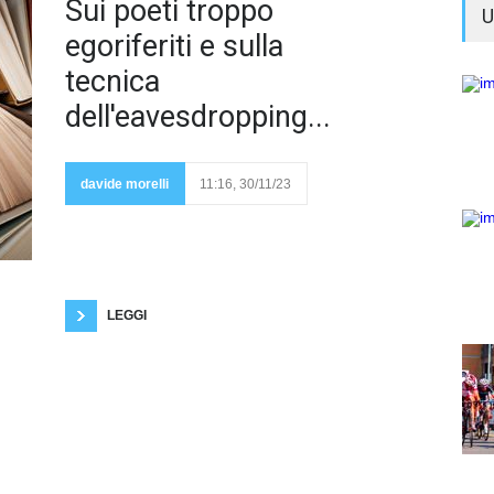
Perché
Sui poeti troppo
U
egoriferiti e sulla
tecnica
dell'eavesdropping...
prendersela
tanto da parte
dei critici letterari
davide morelli
11:16, 30/11/23
nei confronti
della poesia
neolirica? Affermo da tempo immemore che anche
gli aspiranti e sedicenti poeti più sentimentali, più
pretenziosi, più presuntuosi, più megalomani, più
sentimentali devono aver modo di esistere.
Insomma c'è posto per tutti! La critica più comune
che viene
LEGGI