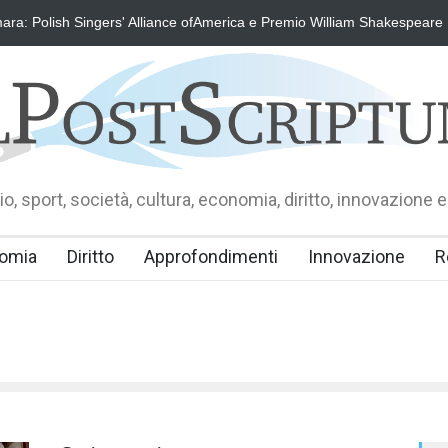
ra: Polish Singers' Alliance ofAmerica e Premio William Shakespeare
o, sport, società, cultura, economia, diritto, innovazione e
omia
Diritto
Approfondimenti
Innovazione
R