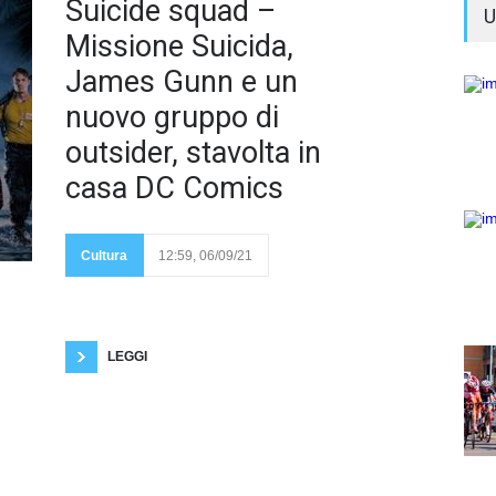
Ancor
Suicide squad –
U
prima
Missione Suicida,
James Gunn e un
nuovo gruppo di
outsider, stavolta in
casa DC Comics
dell’uscita di Suicide
Squad, nel 2016, la
Warner Bros annunciò
Cultura
12:59, 06/09/21
che il film avrebbe
avuto un seguito. Ma,
sebbene il film fu un successo al botteghino, né la
critica, né il fandom furono contenti del risultato.
Qualcuno (me inclusa) lo definì addirittura “il
peggior film del 2016”
LEGGI