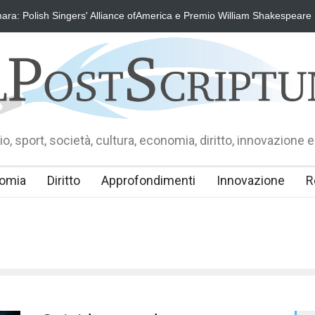
ra: Polish Singers' Alliance ofAmerica e Premio William Shakespeare
o, sport, società, cultura, economia, diritto, innovazione e
omia
Diritto
Approfondimenti
Innovazione
R