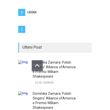
sesso viene considerato dai mass media
semplice "uso e consumo". Questo è
emblematico ma
LEGGI
1
Ultimi Post
Dominika Zamara: Polish
Singers' Alliance ofAmerica
e Premio William
Shakespeare
21:20, 02/08/26
Dominika Zamara: Polish
Singers' Alliance ofAmerica
e Premio William
Shakespeare