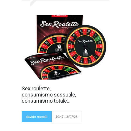
Nei giornali da
Sex roulette,
decenni si legge
consumismo sessuale,
a proposito di
prostitute e
consumismo totale...
clienti oppure
riguardo ad
atti osceni in
luogo pubblico
davide morelli
10:47, 16/07/23
"consumato
l'amplesso" oppure riguardo a uno stupro anni
fa ho anche letto "ragazza usata, abusata". Il