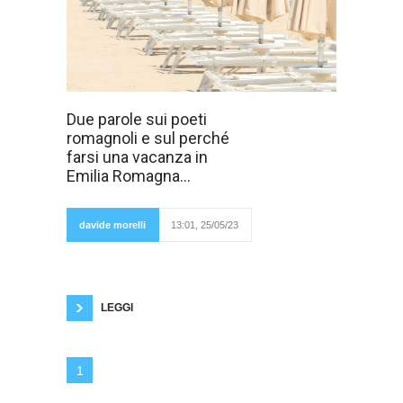
L'Emilia
Due parole sui poeti
Romagna è stata
romagnoli e sul perché
colpita molto
duramente
farsi una vacanza in
dall'alluvione. Ci
Emilia Romagna...
sono stati morti e
feriti oltre a
migliaia di
sfollati. C'è
davide morelli
13:01, 25/05/23
quasi
un'economia
in ginocchio, ma gli emiliani e i romagnoli si
sono subito rimboccati le maniche e siamo tutti
certi che non si perderanno d'animo. È stata
colpita una delle
LEGGI
1