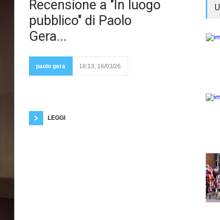
Questo
Recensione a "In luogo
U
libro di
Paolo
pubblico" di Paolo
Gera è
la
Gera...
dimostrazione che
si può fare
dell'autentica
paolo gera
18:13, 16/03/26
poesia solo quando
si utilizza come
meccanismo di difesa la sublimazione della
sofferenza e non come fanno in molti oggi la
razionalizzazione dei propri disturbi psicologici o del
proprio disagio esistenziale. Molti sono tutti tesi a
scrivere
LEGGI