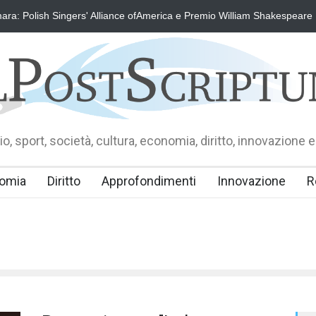
ra: Polish Singers' Alliance ofAmerica e Premio William Shakespeare
o, sport, società, cultura, economia, diritto, innovazione e
omia
Diritto
Approfondimenti
Innovazione
R