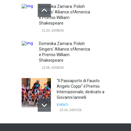
Dominika Zamara: Polish
Singers' Alliance ofAmerica
e Premio William
Shakespeare
21:20, 02/08/26
Dominika Zamara: Polish
Singers' Alliance ofAmerica
e Premio William
Shakespeare
22:06, 02/08/26
"Il Passaporto di Fausto
Angelo Coppi" il Premio
Internazionale, dedicato a
Giovanni Iannelli
EVENTI
23:24, 24/07/26
RIMINI, PRIMO CONVEGNO
NAZIONALE SUL TEMA "IO