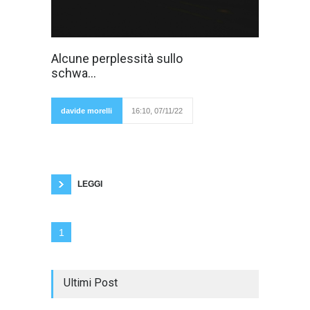
Parliamo dello
Alcune perplessità sullo
schwa, del
schwa...
linguaggio
inclusivo. La
questione è
divisiva. In
davide morelli
16:10, 07/11/22
Italia spesso si
discute per
questioni secondarie. Così più che di parlare di
Pnrr si è parlato recentemente della Meloni,
che si vuole far chiamare signor presidente.
Ma io non mi interrogo se sia giusto o
sbagliato, corretto o
LEGGI
1
Ultimi Post