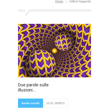
Home
l'attimo fuggente
Scrivevano
Due parole sulle
Schopenhauer e
illusioni...
Leopardi che le
illusioni sono
necessarie e
che non si può
davide morelli
16:39, 28/08/23
vivere senza
di esse.