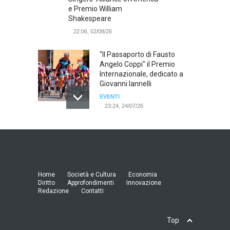
e Premio William
Shakespeare
22:06, 02/08/26
"Il Passaporto di Fausto
Angelo Coppi" il Premio
Internazionale, dedicato a
Giovanni Iannelli
EVENTI
23:24, 24/07/26
RIMINI, PRIMO CONVEGNO
NAZIONALE SUL TEMA "IO
TI ODIO - STORIE DI UOMINI
ODIATI DALLE DONNE"
EVENTI
Home
Società e Cultura
Economia
19:44, 24/07/26
Diritto
Approfondimenti
Innovazione
Redazione
Contatti
Palermo, erogazione buoni
pasto al personale dirigente,
Top
accordo raggiunto tra