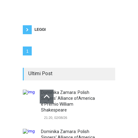
Schopenhauer considerava l'innamoramento
come la più grande illusione del genere umano
e lo riteneva un trucco della natura, un inganno
fisiologico per perpetuare la specie. Anche il
successo, la fama, il perseguimento
LEGGI
1
Ultimi Post
Dominika Zamara: Polish
Singers' Alliance ofAmerica
e Premio William
Shakespeare
21:20, 02/08/26
Dominika Zamara: Polish
Singers' Alliance ofAmerica