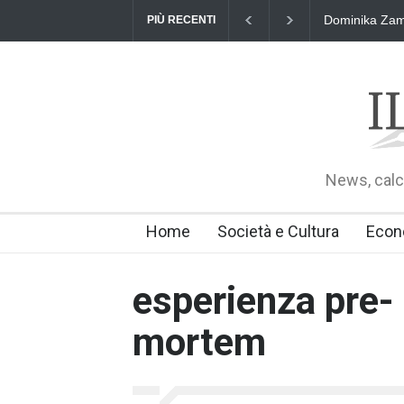
Dominika Zama
PIÙ RECENTI
News, calci
Home
Società e Cultura
Econ
esperienza pre-
mortem