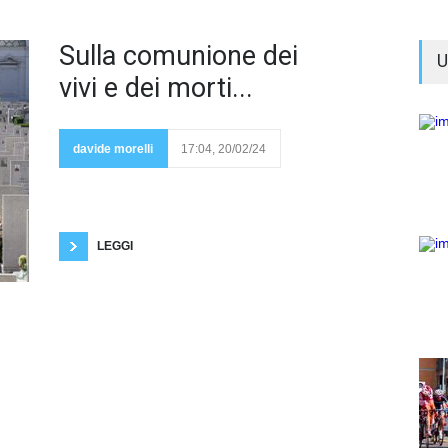
I morti
Sulla comunione dei
U
ne
sanno
vivi e dei morti...
più di
noi? I
morti ne sanno
più dei vivi? I
morti sanno
davide morelli
17:04, 20/02/24
cos'è la morte e
com'è l'aldilà,
ammesso e non concesso che esista l'aldilà:
questo crediamo in genere. Come diciamo in
Toscana, i morti hanno già fatto il grande passo.
Abbiamo la sensazione, quando
LEGGI