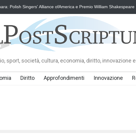
ra: Polish Singers' Alliance ofAmerica e Premio William Shakespeare
o, sport, società, cultura, economia, diritto, innovazione e
omia
Diritto
Approfondimenti
Innovazione
R