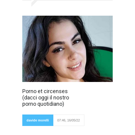
Le statistiche che
Porno et circenses
mette a
(dacci oggi il nostro
disposizione ogni
anno Pornhub e i
porno quotidiano)
vari sondaggi
fatti da
sessuologi
rivelano che il
davide morelli
07:46, 16/05/22
29-30% degli
utenti di siti video porno sharing sia costituito
da donne in Italia. La pandemia, la