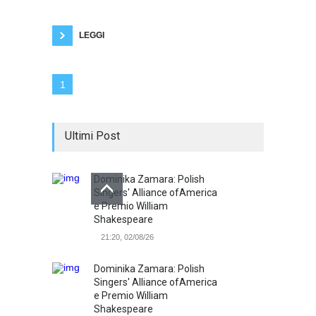
conseguente paura del contagio, una ridotta
socializzazione hanno aumentato di fatto la
visione di
LEGGI
1
Ultimi Post
Dominika Zamara: Polish
Singers' Alliance ofAmerica
e Premio William
Shakespeare
21:20, 02/08/26
Dominika Zamara: Polish
Singers' Alliance ofAmerica
e Premio William
Shakespeare