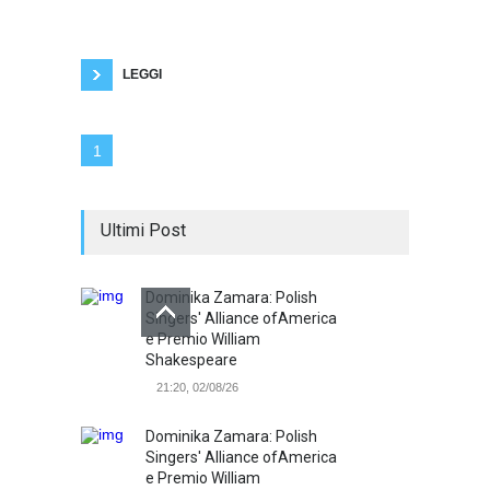
progresso per Pasolini). Quindi l'unica forma di
progresso avvenuta sarebbe quella scientifica
e non quella socio-economica. I poveri non
hanno ancora beni necessari.
LEGGI
1
Ultimi Post
Dominika Zamara: Polish
Singers' Alliance ofAmerica
e Premio William
Shakespeare
21:20, 02/08/26
Dominika Zamara: Polish
Singers' Alliance ofAmerica
e Premio William