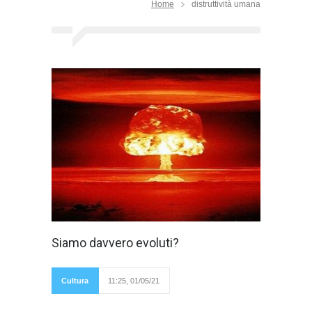
Home
distruttività umana
Per Pasolini
Siamo davvero evoluti?
bisognava fare
una netta
distinzione tra
sviluppo e
Cultura
11:25, 01/05/21
progresso. Per il
poeta la civiltà dei consumi produceva beni
superflui (sviluppo) e non beni necessari (vero