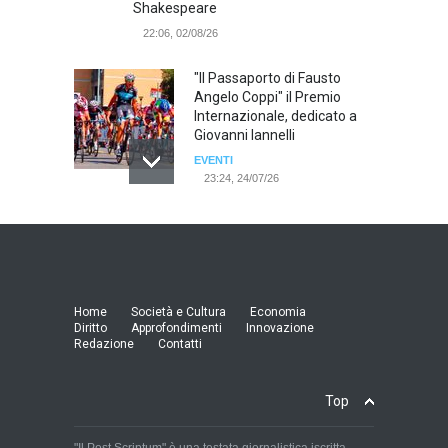
Shakespeare
22:06, 02/08/26
"Il Passaporto di Fausto
Angelo Coppi" il Premio
Internazionale, dedicato a
Giovanni Iannelli
EVENTI
23:24, 24/07/26
RIMINI, PRIMO CONVEGNO
NAZIONALE SUL TEMA "IO
TI ODIO - STORIE DI UOMINI
ODIATI DALLE DONNE"
EVENTI
Home
Società e Cultura
Economia
19:44, 24/07/26
Diritto
Approfondimenti
Innovazione
Redazione
Contatti
Palermo, erogazione buoni
pasto al personale dirigente,
Top
accordo raggiunto tra
l'Azienda Ospedaliera “Villa
Sofia - Cervello” e le