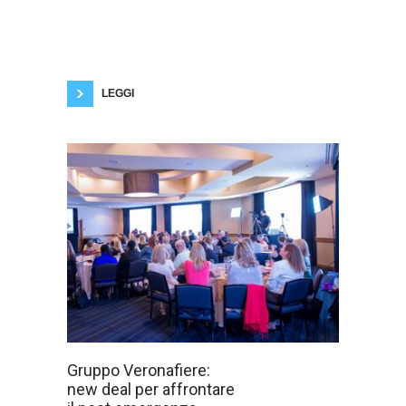
l’economica del nostro Paese risulta quanto
mai essenziale pianificare attentamente le
azioni da intraprendere nei prossimi mesi. Un
aspetto particolarmente delicato è
rappresentato da quanto stabilito dall’articolo
8-bis, comma 3, del Decreto Legge 3/2015
secondo il
LEGGI
Il presidente
Gruppo Veronafiere:
Danese:
new deal per affrontare
«Ridefinizione di
obiettivi e