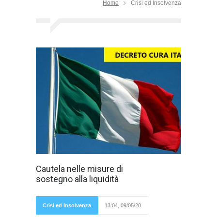
Home
Crisi ed Insolvenza
del Dott. Baciga
Cautela nelle misure di
Massimo (B-
sostegno alla liquidità
Studio) In un
periodo
così
difficile per
Crisi ed Insolvenza
13:04, 09/05/20