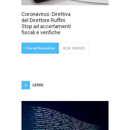
Sono sospese le
Coronavirus: Direttiva
attività di
del Direttore Ruffini
liquidazione,
controllo,
Stop ad accertamenti
accertamento,
fiscali e verifiche
accessi, ispezioni
e
verifiche,
Crisi ed Insolvenza
05:56, 29/03/20
riscossione e contenzioso tributario da parte
degli uffici dell'Agenzia delle Entrate a meno
che non siano in imminente scadenza (o
sospesi in base a espresse previsioni
normative). È questa in sintesi una delle
disposizioni contenute dalla direttiva firmata
LEGGI