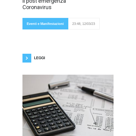
il post emergenza
strategie del
Coronavirus
Gruppo per
Eventi e Manifestazioni
23:48, 12/03/23
proseguire l’attività in Italia e all’estero e
ripartire prontamente quando si tornerà a
pieno regime» Il direttore generale Mantovani:
«Il post emergenza per noi si chiama rinascita.
Rivoluzionato il calendario per sostenere il
business delle imprese e
LEGGI