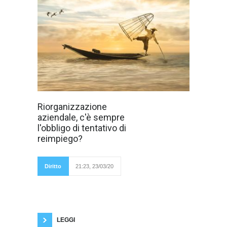
Nel caso di
Riorganizzazione
licenziamento
aziendale, c'è sempre
per giustificato
motivo oggettivo
l'obbligo di tentativo di
a seguito di
reimpiego?
riorganizzazione
aziendale, la
giurisprudenza si è
pronunciata in
Diritto
21:23, 23/03/20
maniera variegata
sulla sussistenza o
meno dell'obbligo di proporre sempre mansioni
inferiori prima di licenziare, contrapponendosi
la tutela del diritto alla conservazione del posto
di lavoro con le ragioni di salvaguardia
LEGGI