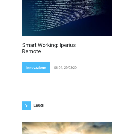
Software di
Smart Working: Iperius
collegamento
Remote
remoto gratuito,
controllo remoto
pc e server,
supporto e
Innovazione
06:04, 29/03/20
meeting Link:
https://www.iperiusremote.it/index.aspx
Desktop remoto semplice, veloce, completo
Iperius Remote è un software leggero e
versatile per collegamento remoto a qualsiasi
computer o server Windows. Nessuna
installazione o configurazione di firewall
richiesta, trasferimento
LEGGI