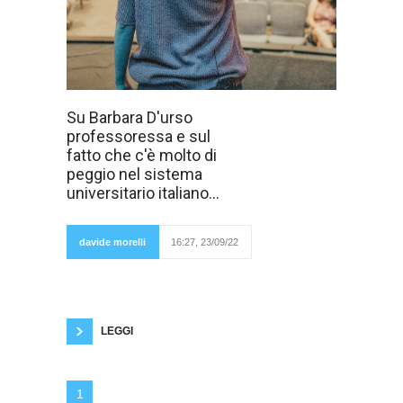
Recentemente
Su Barbara D'urso
molti hanno
professoressa e sul
storto la bocca
quando hanno
fatto che c'è molto di
appreso la
peggio nel sistema
notizia che
Barbara D'urso
universitario italiano...
diventerà
professoressa
universitaria.
Innanzitutto
davide morelli
16:27, 23/09/22
terrà dei corsi
alla Luiss e alla Iulm, che per quanto
prestigiose sono università private. Inoltre
alcuni dicono che la D'Urso non è laureata.
Neanche Philippe Daverio lo era. Ma aveva
meriti,
LEGGI
1