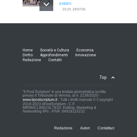
EVENTI
23:24, 24/07/26
RIMINI, PRIMO CONVEGNO
NAZIONALE SUL TEMA "IO
TI ODIO - STORIE DI UOMINI
ODIATI DALLE DONNE"
EVENTI
Home
Società e Cultura
Economia
19:44, 24/07/26
Diritto
Approfondimenti
Innovazione
Redazione
Contatti
Palermo, erogazione buoni
pasto al personale dirigente,
Top
accordo raggiunto tra
l'Azienda Ospedaliera “Villa
Sofia - Cervello” e le
"Il Post Scriptum" è una testata giornalistica iscritta
presso il Tribunale di Verona, al n. 2136/2020 -
organizzazioni sindacali
www.ilpostscriptum.it
- Tutti i diritti riservati © Copyright
della dirigenza sanitaria.
2019-2023 ilPostScriptum - C.F.
MRNNCL90E23L781D. Editing, Marketing &
CRONACA
Networking ilPs - P.IVA: 04918110232
19:35, 24/07/26
Redazione
Autori
Contattaci
Ernesto Campanelli: VITA E
IMPRESE DI UN