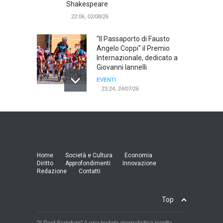
Shakespeare
22:06, 02/08/26
"Il Passaporto di Fausto
Angelo Coppi" il Premio
Internazionale, dedicato a
Giovanni Iannelli
EVENTI
23:24, 24/07/26
RIMINI, PRIMO CONVEGNO
NAZIONALE SUL TEMA "IO
TI ODIO - STORIE DI UOMINI
ODIATI DALLE DONNE"
EVENTI
Home
Società e Cultura
Economia
19:44, 24/07/26
Diritto
Approfondimenti
Innovazione
Redazione
Contatti
Palermo, erogazione buoni
pasto al personale dirigente,
Top
accordo raggiunto tra
l'Azienda Ospedaliera “Villa
Sofia - Cervello” e le