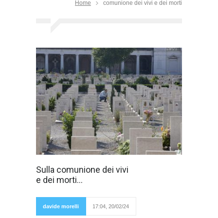
Home
comunione dei vivi e dei morti
I morti ne sanno
Sulla comunione dei vivi
più di noi? I morti
e dei morti...
ne sanno più dei
vivi? I morti
sanno cos'è la
morte e com'è
davide morelli
17:04, 20/02/24
l'aldilà,
ammesso e