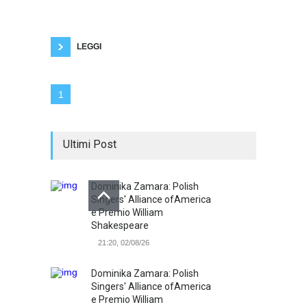
non concesso che esista l'aldilà: questo
crediamo in genere. Come diciamo in Toscana,
i morti hanno già fatto il grande passo.
Abbiamo la sensazione, quando
LEGGI
1
Ultimi Post
Dominika Zamara: Polish
Singers' Alliance ofAmerica
e Premio William
Shakespeare
21:20, 02/08/26
Dominika Zamara: Polish
Singers' Alliance ofAmerica
e Premio William