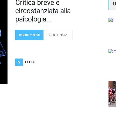
Kurt
Critica breve e
U
Lewin
nel suo
circostanziata alla
saggio
"Teoria
psicologia...
dinamica della
personalità"
scriveva che i
davide morelli
14:18, 11/10/23
concetti della
psicologia erano
aristotelici, nonostante l’utilizzo sempre più affinato
e complesso della statistica. Secondo Lewin i
fenomeni psichici potevano essere ricondotti a leggi
se poteva essere calcolata una media. Ma Lewin
evidenziava anche alcuni limiti delle
LEGGI