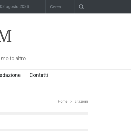
02 agosto 2026
Dominika Zamara: Polish Singers' Alliance ofAmerica e Premio Will
 molto altro
edazione
Contatti
Home
citazioni