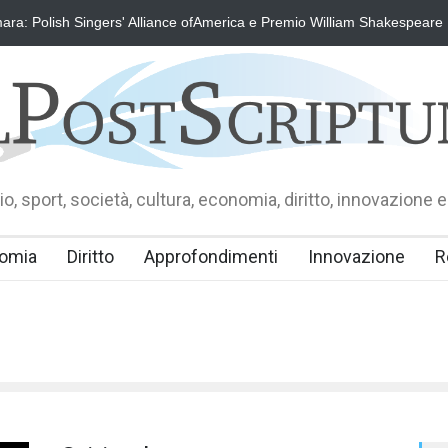
ra: Polish Singers' Alliance ofAmerica e Premio William Shakespeare
o, sport, società, cultura, economia, diritto, innovazione e
omia
Diritto
Approfondimenti
Innovazione
R