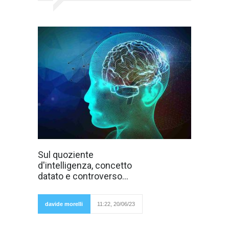
Siamo ancora
Sul quoziente
agli albori dello
d'intelligenza, concetto
studio scientifico
dell'intelligenza
datato e controverso...
umana, che è
molto più
complesso,
articolato,
davide morelli
11:22, 20/06/23
controverso di
quanto si possa comunemente pensare. Il
primo test d'intelligenza è la scala Binet-Simon