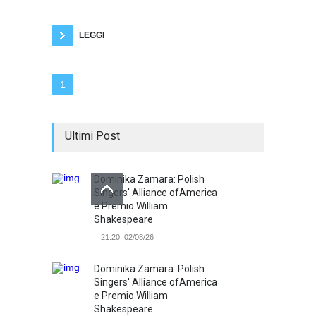
del 1905, nata per individuare e aiutare i
bambini con deficit cognitivi e disturbi
dell'apprendimento. Il Q.I, cioè il
LEGGI
1
Ultimi Post
Dominika Zamara: Polish
Singers' Alliance ofAmerica
e Premio William
Shakespeare
21:20, 02/08/26
Dominika Zamara: Polish
Singers' Alliance ofAmerica
e Premio William
Shakespeare