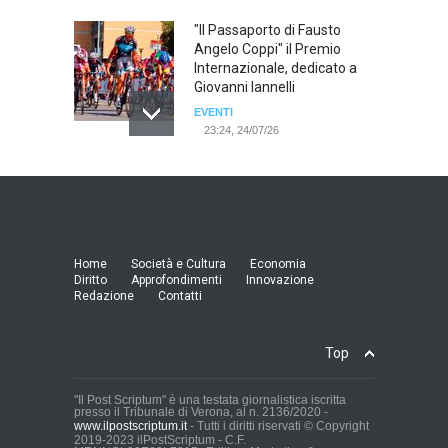
"Il Passaporto di Fausto
Angelo Coppi" il Premio
Internazionale, dedicato a
Giovanni Iannelli
EVENTI
23:24, 24/07/26
RIMINI, PRIMO CONVEGNO
NAZIONALE SUL TEMA "IO
TI ODIO - STORIE DI UOMINI
ODIATI DALLE DONNE"
EVENTI
Home
Società e Cultura
Economia
19:44, 24/07/26
Diritto
Approfondimenti
Innovazione
Redazione
Contatti
Palermo, erogazione buoni
pasto al personale dirigente,
Top
accordo raggiunto tra
l'Azienda Ospedaliera “Villa
Sofia - Cervello” e le
"Il Post Scriptum" è una testata giornalistica iscritta
presso il Tribunale di Verona, al n. 2136/2020 -
organizzazioni sindacali
www.ilpostscriptum.it
- Tutti i diritti riservati © Copyright
della dirigenza sanitaria.
2019-2023 ilPostScriptum - C.F.