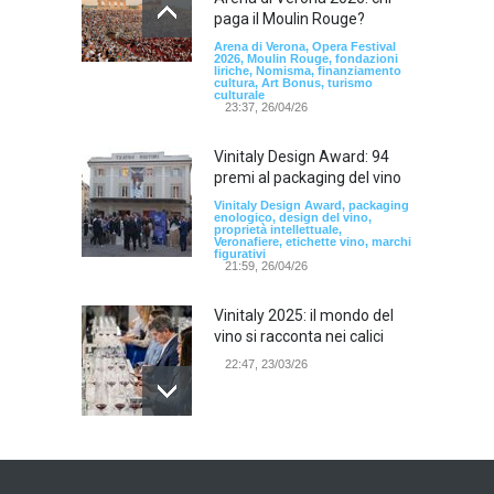
paga il Moulin Rouge?
Arena di Verona, Opera Festival
2026, Moulin Rouge, fondazioni
liriche, Nomisma, finanziamento
cultura, Art Bonus, turismo
culturale
23:37, 26/04/26
Vinitaly Design Award: 94
premi al packaging del vino
Vinitaly Design Award, packaging
enologico, design del vino,
proprietà intellettuale,
Veronafiere, etichette vino, marchi
figurativi
21:59, 26/04/26
Vinitaly 2025: il mondo del
vino si racconta nei calici
22:47, 23/03/26
Model Expo Italy 2025 a
Verona: la ventesima