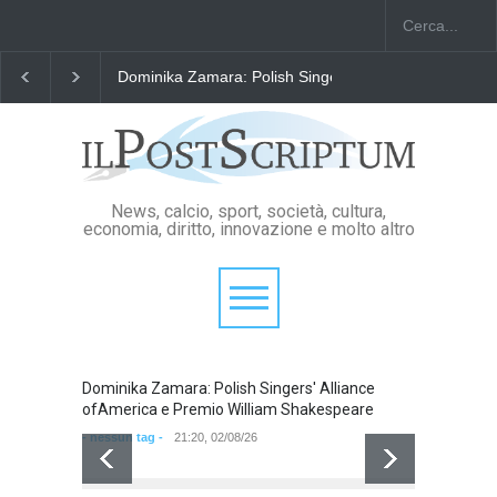
Dominika Zamara: Polish Singers' Alliance ofAmerica
News, calcio, sport, società, cultura,
economia, diritto, innovazione e molto altro
Dominika Zamara: Polish Singers' Alliance
Domini
ofAmerica e Premio William Shakespeare
ofAmer
- nessun tag -
21:20, 02/08/26
- nessun