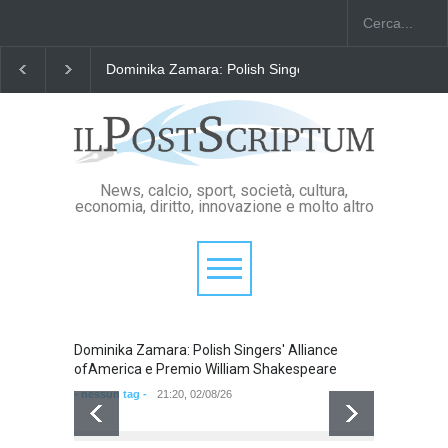
Dominika Zamara: Polish Singers' Alliance ofAmerica
News, calcio, sport, società, cultura,
economia, diritto, innovazione e molto altro
Dominika Zamara: Polish Singers' Alliance
Domini
ofAmerica e Premio William Shakespeare
ofAmer
- nessun tag -
21:20, 02/08/26
- nessun