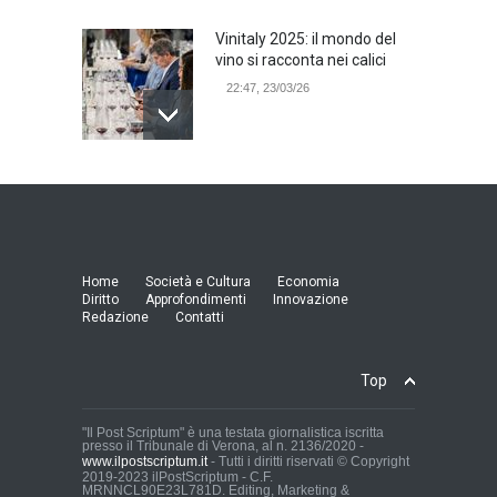
Vinitaly 2025: il mondo del
vino si racconta nei calici
22:47, 23/03/26
Model Expo Italy 2025 a
Verona: la ventesima
edizione della grande fiera
del modellismo
21:25, 04/03/26
Home
Società e Cultura
Economia
Diritto
Approfondimenti
Innovazione
Redazione
Contatti
Verona Domani, aumenta il
radicamento sul territorio
provinciale
Top
Cronaca Locale: Veneto e Verona
23:19, 27/06/23
"Il Post Scriptum" è una testata giornalistica iscritta
presso il Tribunale di Verona, al n. 2136/2020 -
www.ilpostscriptum.it
- Tutti i diritti riservati © Copyright
In Memoria di Albino Perolo:
2019-2023 ilPostScriptum - C.F.
MRNNCL90E23L781D. Editing, Marketing &
L'Uomo che ha reso