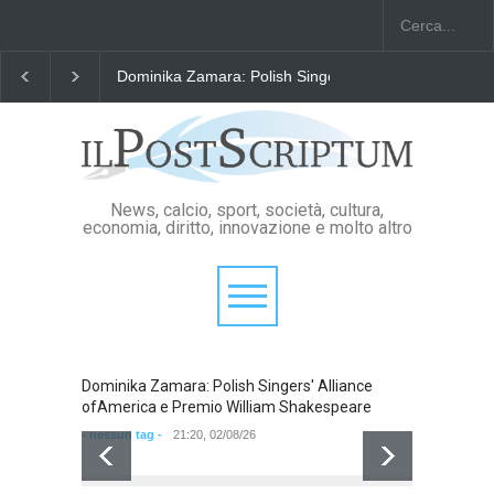
Dominika Zamara: Polish Singers' Alliance ofAmerica
News, calcio, sport, società, cultura,
economia, diritto, innovazione e molto altro
Dominika Zamara: Polish Singers' Alliance
Domini
ofAmerica e Premio William Shakespeare
ofAmer
- nessun tag -
21:20, 02/08/26
- nessun