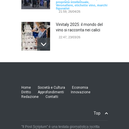
proprietà intellettuale,
Veronafiere, etichette vino, marchi
figurativi
21:59, 26/04/26
Vinitaly 2025: il mondo del
vino si racconta nei calici
22:47, 23/03/26
Model Expo Italy 2025 a
Verona: la ventesima
edizione della grande fiera
del modellismo
21:25, 04/03/26
Home
Società e Cultura
Economia
Diritto
Approfondimenti
Innovazione
Redazione
Contatti
Verona Domani, aumenta il
radicamento sul territorio
provinciale
Top
Cronaca Locale: Veneto e Verona
23:19, 27/06/23
"Il Post Scriptum" è una testata giornalistica iscritta