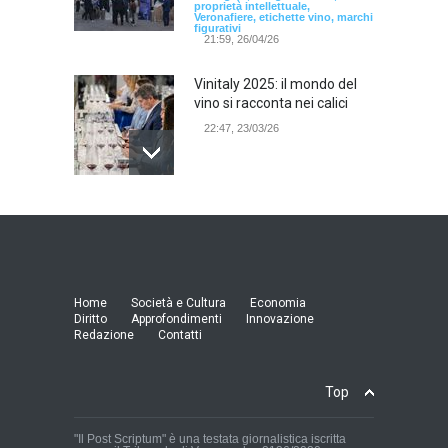
proprietà intellettuale,
Veronafiere, etichette vino, marchi
figurativi
21:59, 26/04/26
Vinitaly 2025: il mondo del
vino si racconta nei calici
22:47, 23/03/26
Model Expo Italy 2025 a
Verona: la ventesima
edizione della grande fiera
del modellismo
21:25, 04/03/26
Home
Società e Cultura
Economia
Diritto
Approfondimenti
Innovazione
Redazione
Contatti
Verona Domani, aumenta il
radicamento sul territorio
provinciale
Top
Cronaca Locale: Veneto e Verona
23:19, 27/06/23
"Il Post Scriptum" è una testata giornalistica iscritta