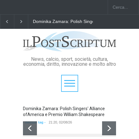
Dominika Zamara: Polish Singers' Alliance ofAmerica
News, calcio, sport, società, cultura,
economia, diritto, innovazione e molto altro
Dominika Zamara: Polish Singers' Alliance
Domini
ofAmerica e Premio William Shakespeare
ofAmer
- nessun tag -
21:20, 02/08/26
- nessun