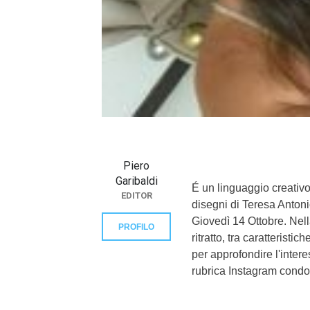
}}
Piero
Garibaldi
É un linguaggio creativo
EDITOR
disegni di Teresa Antonic
Giovedì 14 Ottobre. Nella c
PROFILO
ritratto, tra caratteristi
per approfondire l'intere
rubrica Instagram condot