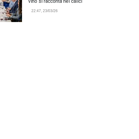
vino si racconta nei calici
22:47, 23/03/26
Model Expo Italy 2025 a
Verona: la ventesima edizione
della grande fiera del
modellismo
21:25, 04/03/26
Verona Domani, aumenta il
radicamento sul territorio
provinciale
Cronaca Locale: Veneto e Verona
23:19, 27/06/23
In Memoria di Albino Perolo:
L'Uomo che ha reso possibile
il Parco delle Mura di Verona