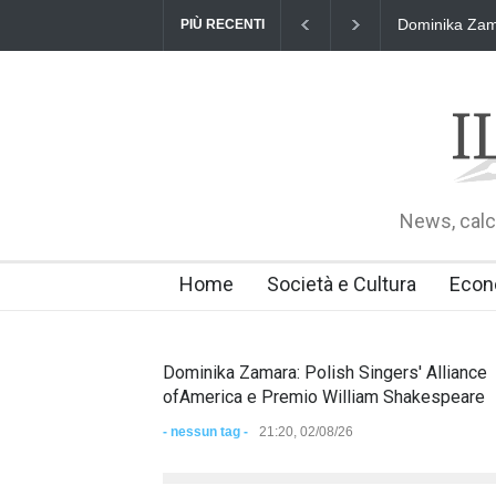
Dominika Zamara: Polis
PIÙ RECENTI
News, calci
Home
Società e Cultura
Econ
Dominika Zamara: Polish Singers' Alliance
ofAmerica e Premio William Shakespeare
- nessun tag -
21:20, 02/08/26