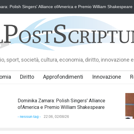
h Singers' Alliance ofAmerica e Premio William Shakespeare
Domini
o, sport, società, cultura, economia, diritto, innovazione e
omia
Diritto
Approfondimenti
Innovazione
R
Dominika Zamara: Polish Singers' Alliance
ofAmerica e Premio William Shakespeare
- nessun tag -
22:06, 02/08/26