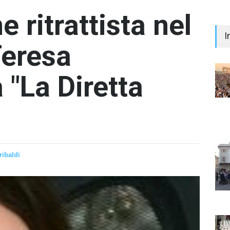
e ritrattista nel
I
Teresa
a "La Diretta
"Il 
Prem
Iann
- nes
ribaldi