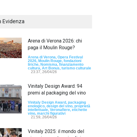
n Evidenza
Arena di Verona 2026: chi
paga il Moulin Rouge?
Arena di Verona, Opera Festival
2026, Moulin Rouge, fondazioni
liriche, Nomisma, finanziamento
Passaporto di Fausto Angelo Coppi" il
cultura, Art Bonus, turismo culturale
io Internazionale, dedicato a Giovanni
23:37, 26/04/26
elli
Vinitaly Design Award: 94
sun tag -
23:24, 24/07/26
premi al packaging del vino
RIMINI, PRIMO
TEMA "IO TI OD
Vinitaly Design Award, packaging
enologico, design del vino, proprietà
DALLE DONNE"
intellettuale, Veronafiere, etichette
vino, marchi figurativi
21:59, 26/04/26
- nessun tag -
19:44
Vinitaly 2025: il mondo del