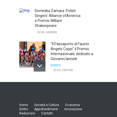
Dominika Zamara: Polish
Singers' Alliance ofAmerica
e Premio William
Shakespeare
22:06, 02/08/26
"Il Passaporto di Fausto
Angelo Coppi" il Premio
Internazionale, dedicato a
Giovanni Iannelli
EVENTI
23:24, 24/07/26
RIMINI, PRIMO CONVEGNO
NAZIONALE SUL TEMA "IO
TI ODIO - STORIE DI UOMINI
ODIATI DALLE DONNE"
EVENTI
Home
Società e Cultura
Economia
19:44, 24/07/26
Diritto
Approfondimenti
Innovazione
Redazione
Contatti