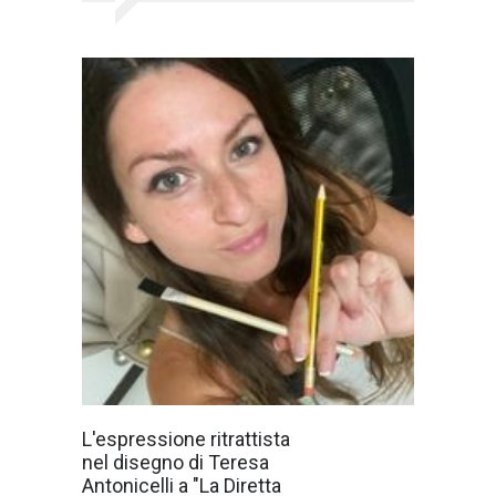
É un linguaggio
L'espressione ritrattista
creativo colorato
nel disegno di Teresa
da animosità e
fisicità quello
Antonicelli a "La Diretta