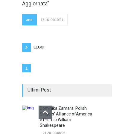
espresso nei
Aggiornata"
disegni di Teresa
Antonicelli che La
Diretta Aggiornata
introdurrà alle 19 di
arte
17:16, 09/10/21
Giovedì 14 Ottobre.
Nella città di Bari
l'attività artistica riflette sul tema del ritratto, tra
caratteristiche tecniche e l'interpretazione del
particolare anatomico, per approfondire
l'interesse verso
LEGGI
1
Ultimi Post
Dominika Zamara: Polish
Singers' Alliance ofAmerica
e Premio William
Shakespeare
21:20, 02/08/26