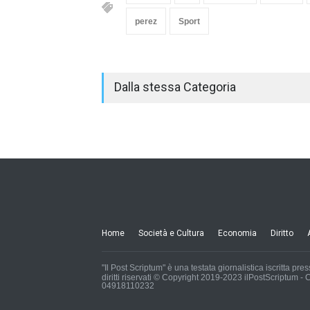
perez
Sport
Dalla stessa Categoria
Home
Società e Cultura
Economia
Diritto
"Il Post Scriptum" è una testata giornalistica iscritta pr
diritti riservati © Copyright 2019-2023 ilPostScriptum
04918110232