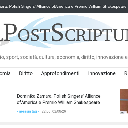
ra: Polish Singers' Alliance ofAmerica e Premio William Shakespeare
o, sport, società, cultura, economia, diritto, innovazione e
omia
Diritto
Approfondimenti
Innovazione
R
Dominika Zamara: Polish Singers' Alliance
ofAmerica e Premio William Shakespeare
- nessun tag -
22:06, 02/08/26