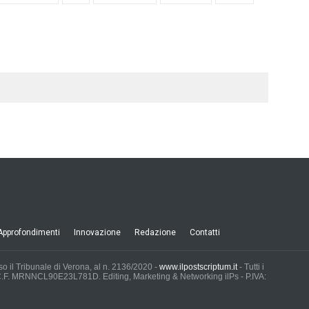
Approfondimenti
Innovazione
Redazione
Contatti
esso il Tribunale di Verona, al n. 2136/2020 -
www.ilpostscriptum.it
- Tutti i
 - C.F. MRNNCL90E23L781D. Editing, Marketing & Networking ilPs - P.IVA: