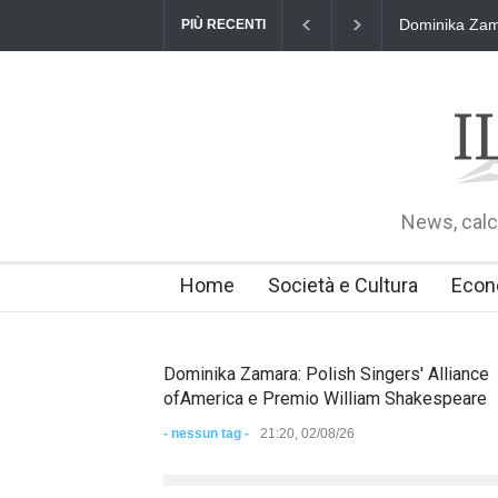
Dominika Zama
PIÙ RECENTI
News, calci
Home
Società e Cultura
Econ
Dominika Zamara: Polish Singers' Alliance
ofAmerica e Premio William Shakespeare
- nessun tag -
21:20, 02/08/26