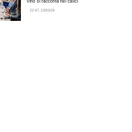
vino si racconta nei calici
22:47, 23/03/26
Model Expo Italy 2025 a
Verona: la ventesima edizione
della grande fiera del
modellismo
21:25, 04/03/26
Verona Domani, aumenta il
radicamento sul territorio
provinciale
Cronaca Locale: Veneto e Verona
23:19, 27/06/23
In Memoria di Albino Perolo:
L'Uomo che ha reso possibile
il Parco delle Mura di Verona