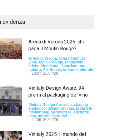
n Evidenza
Arena di Verona 2026: chi
paga il Moulin Rouge?
Arena di Verona, Opera Festival
2026, Moulin Rouge, fondazioni
liriche, Nomisma, finanziamento
Passaporto di Fausto Angelo Coppi" il
cultura, Art Bonus, turismo culturale
io Internazionale, dedicato a Giovanni
23:37, 26/04/26
elli
Vinitaly Design Award: 94
sun tag -
23:24, 24/07/26
premi al packaging del vino
RIMINI, PRIMO
TEMA "IO TI OD
Vinitaly Design Award, packaging
enologico, design del vino, proprietà
DALLE DONNE"
intellettuale, Veronafiere, etichette
vino, marchi figurativi
21:59, 26/04/26
- nessun tag -
19:44
Vinitaly 2025: il mondo del