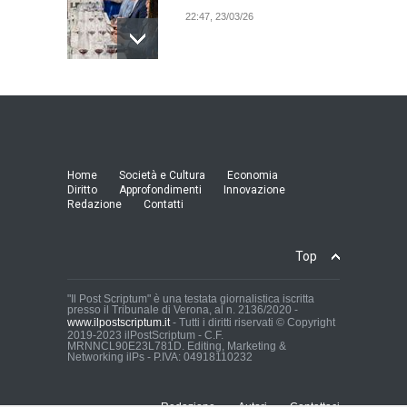
22:47, 23/03/26
Model Expo Italy 2025 a
Verona: la ventesima
edizione della grande fiera
del modellismo
21:25, 04/03/26
Home
Società e Cultura
Economia
Diritto
Approfondimenti
Innovazione
Redazione
Contatti
Verona Domani, aumenta il
radicamento sul territorio
provinciale
Top
Cronaca Locale: Veneto e Verona
23:19, 27/06/23
"Il Post Scriptum" è una testata giornalistica iscritta
presso il Tribunale di Verona, al n. 2136/2020 -
www.ilpostscriptum.it
- Tutti i diritti riservati © Copyright
In Memoria di Albino Perolo:
2019-2023 ilPostScriptum - C.F.
MRNNCL90E23L781D. Editing, Marketing &
L'Uomo che ha reso
Networking ilPs - P.IVA: 04918110232
possibile il Parco delle Mura
di Verona
Cronaca Locale: Veneto e Verona
Redazione
Autori
Contattaci