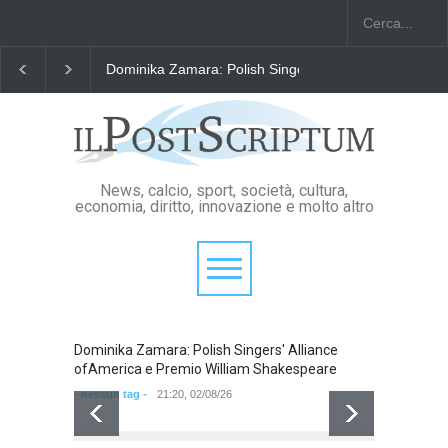
ka Zamara: Polish Singers' Alliance ofAmerica e Premio William Shak
News, calcio, sport, società, cultura,
economia, diritto, innovazione e molto altro
Dominika Zamara: Polish Singers' Alliance
Domini
ofAmerica e Premio William Shakespeare
ofAmer
- nessun tag -
21:20, 02/08/26
- nessun