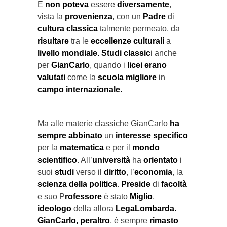
E
non poteva
essere
diversamente
,
vista la
provenienza
, con un
Padre
di
cultura classica
talmente permeato, da
risultare
tra le
eccellenze culturali
a
livello mondiale.
Studi classic
i anche
per
GianCarlo
, quando i
licei erano
valutati
come la
scuola migliore
in
campo internazionale.
Ma alle materie classiche GianCarlo
ha
sempre abbinato
un
interesse specifico
per la
matematica
e per il
mondo
scientifico
. All’
università
ha
orientato
i
suoi
studi
verso il
diritto
, l’
economia
, la
scienza della politica
.
Preside
di
facoltà
e suo P
rofessore
è stato
Miglio
,
ideologo
della allora
LegaLombarda.
GianCarlo,
peraltro
, è sempre
rimasto