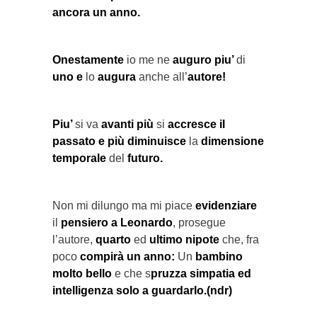
ancora un anno.
Onestamente
io me ne
auguro piu’
di
uno e
lo
augura
anche all’
autore!
Piu’
si va
avanti più
si
accresce il
passato e più diminuisce
la
dimensione
temporale
del
futuro.
Non mi dilungo ma mi piace
evidenziare
il
pensiero a Leonardo
, prosegue
l’autore,
quarto
ed
ultimo nipote
che, fra
poco
compirà un anno:
Un
bambino
molto bello
e che s
pruzza simpatia ed
intelligenza solo a guardarlo.(ndr)