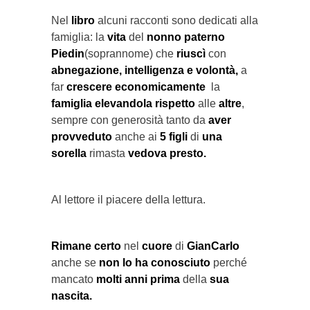
Nel
libro
alcuni racconti sono dedicati alla
famiglia: la
vita
del
nonno paterno
Piedin
(soprannome) che
riuscì
con
abnegazione, intelligenza e volontà,
a
far
crescere economicamente
la
famiglia elevandola rispetto
alle
altre
,
sempre con generosità tanto da
aver
provveduto
anche
ai
5 figli
di
una
sorella
rimasta
vedova
presto.
Al lettore il piacere della lettura.
Rimane certo
nel
cuore
di
GianCarlo
anche se
non lo ha conosciuto
perché
mancato
molti anni prima
della
sua
nascita.