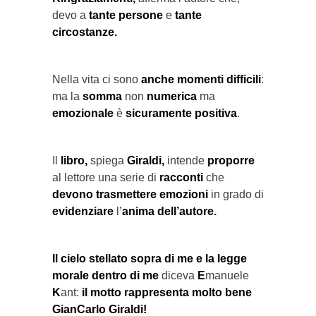
devo a
tante persone
e
tante
circostanze.
Nella vita ci sono
anche momenti difficili
:
ma la
somma
non
numerica
ma
emozionale
è
sicuramente positiva
.
Il
libro,
spiega
Giraldi,
intende
proporre
al lettore una serie di
racconti
che
devono trasmettere emozioni
in grado di
evidenziare
l’
anima dell’autore.
Il cielo stellato sopra di me e la legge
morale dentro di me
diceva
E
manuele
K
ant:
il motto rappresenta molto bene
GianCarlo Giraldi!