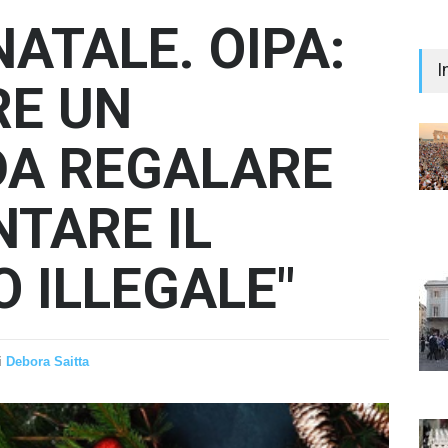
NATALE. OIPA:
I
RE UN
DA REGALARE
NTARE IL
"Il 
Prem
Iann
 ILLEGALE"
- nes
i
Debora Saitta