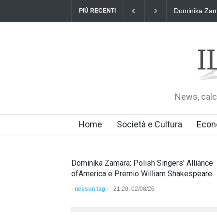
Dominika Zamara: Polish Singers'
PIÙ RECENTI
News, calci
Home
Società e Cultura
Econ
Dominika Zamara: Polish Singers' Alliance
ofAmerica e Premio William Shakespeare
- nessun tag -
21:20, 02/08/26