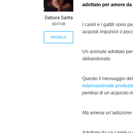
adottato per amore da 
Debora Saitta
EDITOR
I canili e i gattili sono
acquisti impulsivi o poco
PROFILO
Un animale adottato per 
abbandonato.
Questo il messaggio de
internazionale protezi
pentirai di un acquisto i
Ma amerai un’adozione 
Adottare da un canile o 