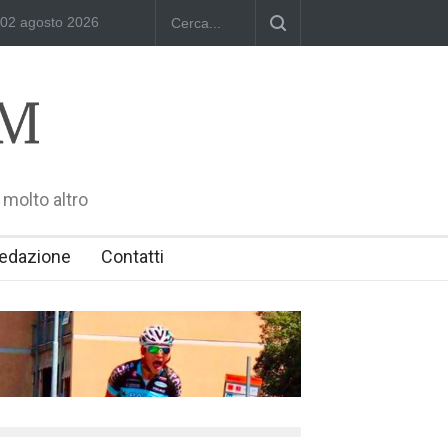
 Fausto Angelo Coppi" il Premio Internazionale, dedicato a Giovanni Iann
02 agosto 2026
 molto altro
edazione
Contatti