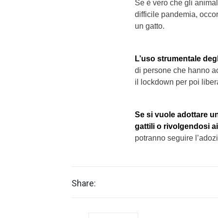
Se è vero che gli anima
difficile pandemia, occor
un gatto.
L’uso strumentale degl
di persone che hanno ac
il lockdown per poi libe
Se si vuole adottare u
gattili
o
rivolgendosi ai
potranno seguire l’adozi
Share: