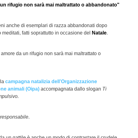
un rifugio non sarà mai maltrattato o abbandonato"
 pieni anche di esemplari di razza abbandonati dopo
 meditati, fatti soprattutto in occasione del
Natale
.
amore da un rifugio non sarà mai maltrattato o
lla
campagna natalizia dell’Organizzazione
one animali (Oipa)
accompagnata dallo slogan
Ti
mpulsivo.
responsabile
.
da un gattile è anche un modo di contrastare il crudele