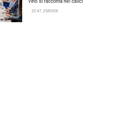
vino si racconta nei calici
22:47, 23/03/26
Model Expo Italy 2025 a
Verona: la ventesima edizione
della grande fiera del
modellismo
21:25, 04/03/26
Verona Domani, aumenta il
radicamento sul territorio
provinciale
Cronaca Locale: Veneto e Verona
23:19, 27/06/23
In Memoria di Albino Perolo:
L'Uomo che ha reso possibile
il Parco delle Mura di Verona