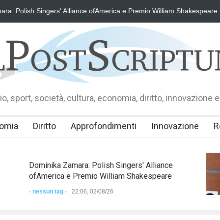
 Alliance ofAmerica e Premio William Shakespeare
"Il Passaporto di
o, sport, società, cultura, economia, diritto, innovazione e
omia
Diritto
Approfondimenti
Innovazione
R
Dominika Zamara: Polish Singers' Alliance
ofAmerica e Premio William Shakespeare
- nessun tag -
22:06, 02/08/26