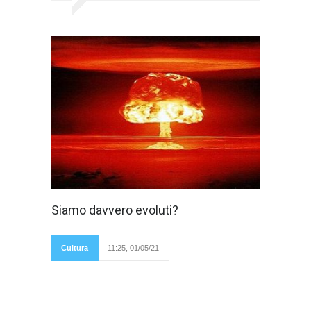
Per Pasolini
Siamo davvero evoluti?
bisognava fare
una netta
distinzione tra
sviluppo e
Cultura
11:25, 01/05/21
progresso. Per il
poeta la civiltà dei consumi produceva beni
superflui (sviluppo) e non beni necessari (vero
progresso per Pasolini). Quindi l'unica forma di
progresso avvenuta sarebbe quella scientifica
e non quella socio-economica. I poveri non