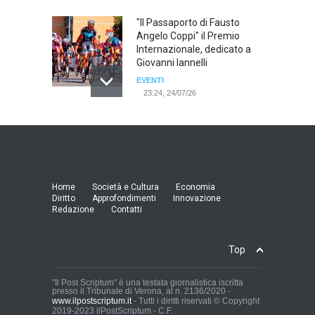
"Il Passaporto di Fausto
Angelo Coppi" il Premio
Internazionale, dedicato a
Giovanni Iannelli
EVENTI
23:24, 24/07/26
RIMINI, PRIMO CONVEGNO
NAZIONALE SUL TEMA "IO
TI ODIO - STORIE DI UOMINI
ODIATI DALLE DONNE"
EVENTI
Home
Società e Cultura
Economia
19:44, 24/07/26
Diritto
Approfondimenti
Innovazione
Redazione
Contatti
Palermo, erogazione buoni
pasto al personale dirigente,
Top
accordo raggiunto tra
l'Azienda Ospedaliera “Villa
Sofia - Cervello” e le
"Il Post Scriptum" è una testata giornalistica iscritta
presso il Tribunale di Verona, al n. 2136/2020 -
organizzazioni sindacali
www.ilpostscriptum.it
- Tutti i diritti riservati © Copyright
della dirigenza sanitaria.
2019-2023 ilPostScriptum - C.F.