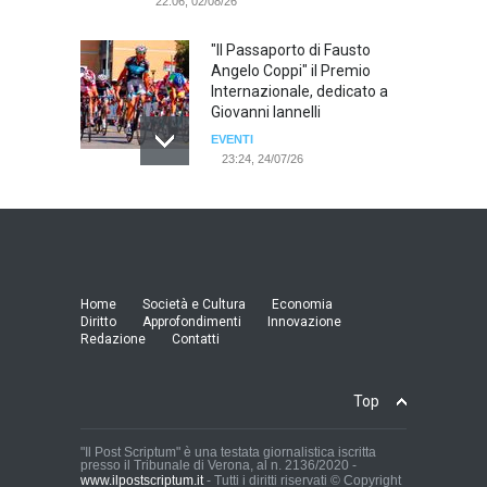
22:06, 02/08/26
"Il Passaporto di Fausto
Angelo Coppi" il Premio
Internazionale, dedicato a
Giovanni Iannelli
EVENTI
23:24, 24/07/26
RIMINI, PRIMO CONVEGNO
NAZIONALE SUL TEMA "IO
TI ODIO - STORIE DI UOMINI
ODIATI DALLE DONNE"
EVENTI
Home
Società e Cultura
Economia
19:44, 24/07/26
Diritto
Approfondimenti
Innovazione
Redazione
Contatti
Palermo, erogazione buoni
pasto al personale dirigente,
Top
accordo raggiunto tra
l'Azienda Ospedaliera “Villa
Sofia - Cervello” e le
"Il Post Scriptum" è una testata giornalistica iscritta
presso il Tribunale di Verona, al n. 2136/2020 -
organizzazioni sindacali
www.ilpostscriptum.it
- Tutti i diritti riservati © Copyright