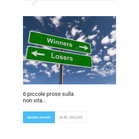
*Che dolore la
6 piccole prose sulla
crisi
non vita...
emorroidaria!
Non trovo
sollievo. Non
trovo posa,
davide morelli
16:45, 28/12/23
neanche
stando a letto.
Neanche penso. Provo dolore e basta. Non
scrivo. Non leggo. Forse vado fuori a
camminare. Forse vado a chiedere una crema