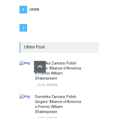
in farmacia che mi dia sollievo. L'ho comprata
ed è detraibile. La provo, sto
LEGGI
1
Ultimi Post
Dominika Zamara: Polish
Singers' Alliance ofAmerica
e Premio William
Shakespeare
21:20, 02/08/26
Dominika Zamara: Polish
Singers' Alliance ofAmerica
e Premio William
Shakespeare