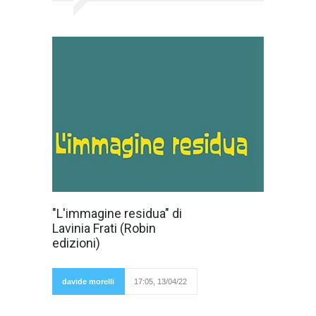
Cosa significa
"L'immagine residua" di
innanzitutto
Lavinia Frati (Robin
"immagine
residua"? La
edizioni)
poetessa
scrive che "è
un'immagine
falsa,
davide morelli
17:05, 13/04/22
un'illusione
ottica che, in determinate condizioni l'occhio
umano riesce a osservare anche se essa non