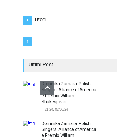
è più presente nel campo visivo: partendo da
questa particolare capacità oculare, che dura
solo un battito di ciglia, si snoda un dialogo,
LEGGI
1
Ultimi Post
Dominika Zamara: Polish
Singers' Alliance ofAmerica
e Premio William
Shakespeare
21:20, 02/08/26
Dominika Zamara: Polish
Singers' Alliance ofAmerica
e Premio William