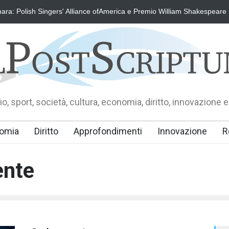
ra: Polish Singers' Alliance ofAmerica e Premio William Shakespeare
o, sport, società, cultura, economia, diritto, innovazione e
omia
Diritto
Approfondimenti
Innovazione
R
ente