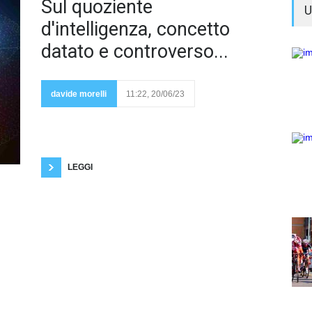
Siamo
Sul quoziente
U
ancora
agli
d'intelligenza, concetto
albori
dello
datato e controverso...
studio
scientifico
dell'intelligenza
umana, che è
davide morelli
11:22, 20/06/23
molto più
complesso,
articolato, controverso di quanto si possa
comunemente pensare. Il primo test d'intelligenza è
la scala Binet-Simon del 1905, nata per individuare
e aiutare i bambini con deficit cognitivi e disturbi
dell'apprendimento. Il Q.I, cioè il
LEGGI