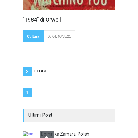
Questo romanzo,
"1984" di Orwell
scritto da Orwell
nel 1948,
rappresenta una
distopia o utopia
Cultura
08:04, 03/05/21
negativa. Prima
della modernità erano presenti solo utopie
positive, intese o come paesi immaginari del
passato (ad esempio il paradiso perduto)
oppure come società perfette, ma irrealizzabili.
Le antiutopie di Orwell, Wells, Huxley, Bradbury
invece descrivono delle società
LEGGI
1
Ultimi Post
Dominika Zamara: Polish