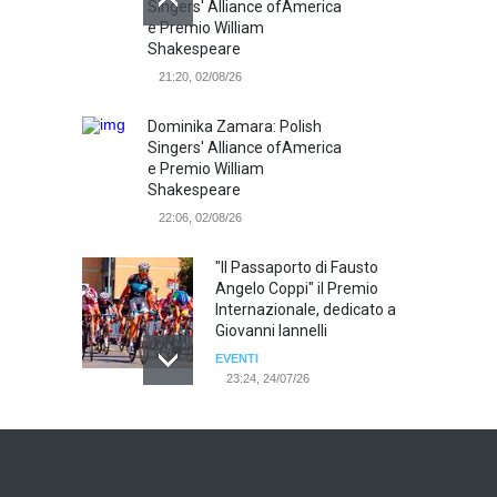
Singers' Alliance ofAmerica
e Premio William
Shakespeare
21:20, 02/08/26
Dominika Zamara: Polish
Singers' Alliance ofAmerica
e Premio William
Shakespeare
22:06, 02/08/26
"Il Passaporto di Fausto
Angelo Coppi" il Premio
Internazionale, dedicato a
Giovanni Iannelli
EVENTI
23:24, 24/07/26
RIMINI, PRIMO CONVEGNO
NAZIONALE SUL TEMA "IO
TI ODIO - STORIE DI UOMINI
ODIATI DALLE DONNE"