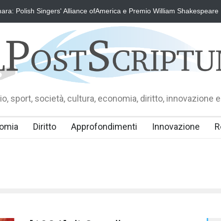
ra: Polish Singers' Alliance ofAmerica e Premio William Shakespeare
o, sport, società, cultura, economia, diritto, innovazione e
omia
Diritto
Approfondimenti
Innovazione
R