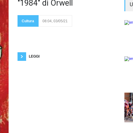
Questo
"1984" di Orwell
U
romanzo, scritto da
Orwell nel 1948,
rappresenta una
Cultura
08:04, 03/05/21
distopia o utopia
negativa. Prima della
modernità erano presenti solo utopie positive,
intese o come paesi immaginari del passato (ad
esempio il paradiso perduto) oppure come società
perfette, ma irrealizzabili. Le antiutopie di Orwell,
Wells, Huxley, Bradbury invece descrivono delle
società
LEGGI