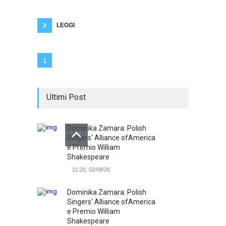
poi ci sono ancora molte donne che sono libere
a uso e consumo degli uomini. Alcune donne,
non tutte intendiamoci, si
LEGGI
1
Ultimi Post
Dominika Zamara: Polish
Singers' Alliance ofAmerica
e Premio William
Shakespeare
21:20, 02/08/26
Dominika Zamara: Polish
Singers' Alliance ofAmerica
e Premio William
Shakespeare