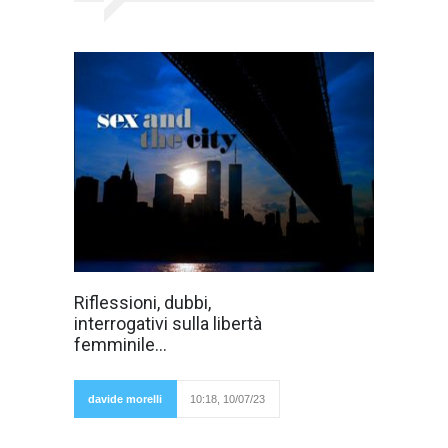
Ma esiste
Riflessioni, dubbi,
davvero la libertà
interrogativi sulla libertà
femminile?
Oppure molte
femminile...
donne si
sentono libere
soltanto
perché
davide morelli
10:18, 10/07/23
possono
ricalcare e scimmiottare le libertà maschili,
imitando gli uomini nelle loro cose peggiori? E