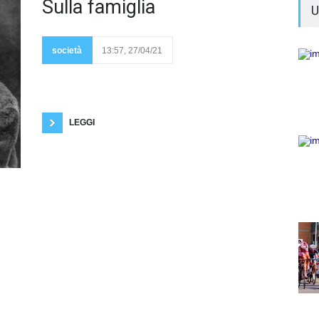
In
Sulla famiglia
U
questo
periodo
sono in crisi tutte le
istituzioni. Non solo le
istituzioni dello Stato,
società
13:57, 27/04/21
ma anche quelle che i
sociologi definiscono le istituzioni della
socializzazione, come ad esempio la famiglia e il
mondo del lavoro. Per quel che riguarda la struttura
e le dimensioni della famiglia si sono registrati
LEGGI