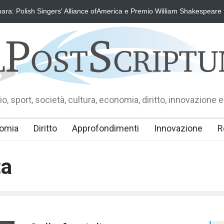
ra: Polish Singers' Alliance ofAmerica e Premio William Shakespeare
o, sport, società, cultura, economia, diritto, innovazione e
omia
Diritto
Approfondimenti
Innovazione
R
ta