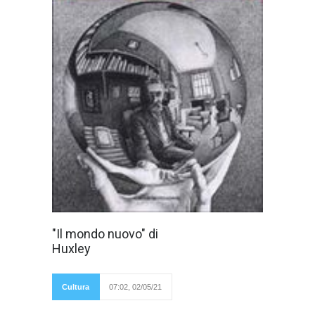
In questo
"Il mondo nuovo" di
romanzo Huxley
Huxley
si immagina uno
stato totalitario, in
cui regna la stabilità
sociale ed il senso
Cultura
07:02, 02/05/21
di appartenenza alla
comunità.
Quest’ordine eccessivo è garantito dalla