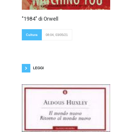
Questo romanzo,
"1984" di Orwell
scritto da Orwell
nel 1948,
rappresenta una
distopia o utopia
Cultura
08:04, 03/05/21
negativa. Prima
della modernità erano presenti solo utopie
positive, intese o come paesi immaginari del
passato (ad esempio il paradiso perduto)
oppure come società perfette, ma irrealizzabili.
Le antiutopie di Orwell, Wells, Huxley, Bradbury
invece descrivono delle società
LEGGI