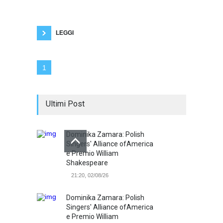
standardizzazione genetica, dalla ipnopedia,
da una grande serie di divertimenti e dal soma,
una droga che non ha effetti collaterali. Per
quanto
LEGGI
1
Ultimi Post
Dominika Zamara: Polish
Singers' Alliance ofAmerica
e Premio William
Shakespeare
21:20, 02/08/26
Dominika Zamara: Polish
Singers' Alliance ofAmerica
e Premio William