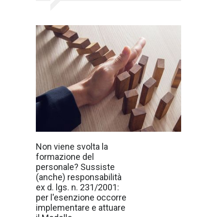
Nell'ambito della
Non viene svolta la
responsabilità
formazione del
amministrativa
degli enti
personale? Sussiste
(introdotta dal
(anche) responsabilità
d.lgs. n.
231/2001, che in
ex d. lgs. n. 231/2001:
sostanza ha
per l'esenzione occorre
scalfitto l'antico
principio per cui
implementare e attuare
"societas