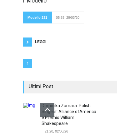
il Modello
delinquere non
potest"), la
Cassazione con
recente
Modello 231
05:53, 29/03/20
pronuncia
(Penale, Sez. IV,
sentenza n. 3731/2020). In assenza di Modello
efficace risponde anche l'azienda. La Corte,
che nel
LEGGI
1
Ultimi Post
Dominika Zamara: Polish
Singers' Alliance ofAmerica
e Premio William
Shakespeare
21:20, 02/08/26