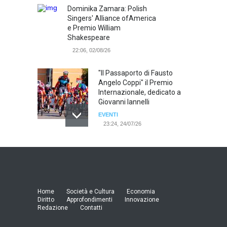
Dominika Zamara: Polish
Singers' Alliance ofAmerica
e Premio William
Shakespeare
22:06, 02/08/26
"Il Passaporto di Fausto
Angelo Coppi" il Premio
Internazionale, dedicato a
Giovanni Iannelli
EVENTI
23:24, 24/07/26
RIMINI, PRIMO CONVEGNO
NAZIONALE SUL TEMA "IO
TI ODIO - STORIE DI UOMINI
ODIATI DALLE DONNE"
EVENTI
Home
Società e Cultura
Economia
19:44, 24/07/26
Diritto
Approfondimenti
Innovazione
Redazione
Contatti
Palermo, erogazione buoni