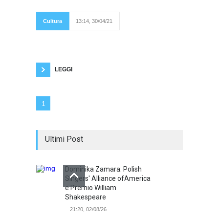
un misero affluente.
Meglio non
pensarci. Meglio
Cultura
13:14, 30/04/21
distrarsi. Prendersi
una boccata d'aria fresca fa sempre bene.
Cerchiamo di andare oltre alla quotidianità
alienata, alla noia che ci assale. Così talvolta
vado a camminare con mia madre. Altre volte
LEGGI
1
Ultimi Post
Dominika Zamara: Polish
Singers' Alliance ofAmerica
e Premio William
Shakespeare
21:20, 02/08/26