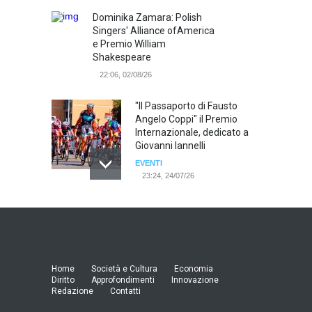
Dominika Zamara: Polish
Singers' Alliance ofAmerica
e Premio William
Shakespeare
22:06, 02/08/26
"Il Passaporto di Fausto
Angelo Coppi" il Premio
Internazionale, dedicato a
Giovanni Iannelli
EVENTI
23:24, 24/07/26
RIMINI, PRIMO CONVEGNO
NAZIONALE SUL TEMA "IO
TI ODIO - STORIE DI UOMINI
ODIATI DALLE DONNE"
EVENTI
Home
Società e Cultura
Economia
19:44, 24/07/26
Diritto
Approfondimenti
Innovazione
Redazione
Contatti
Palermo, erogazione buoni