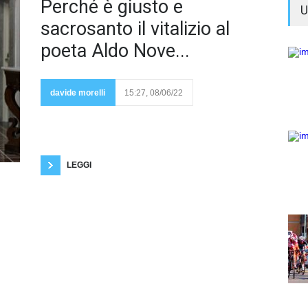
Il 6
Perché è giusto e
U
giugno
2022 il
sacrosanto il vitalizio al
poeta Aldo Nove...
governo italiano
ha concesso il
vitalizio della
davide morelli
15:27, 08/06/22
legge Bacchelli
al poeta,
scrittore, sceneggiatore Aldo Nove (pseudonimo),
che ha una grave malattia e naturalmente si trova in
uno stato di povertà. Addirittura Aldo Nove ha
chiuso temporaneamente il suo profilo social,
probabilmente per non ricevere insulti
LEGGI