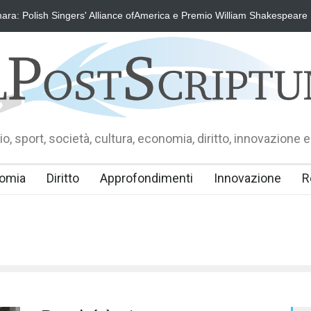
ra: Polish Singers' Alliance ofAmerica e Premio William Shakespeare
o, sport, società, cultura, economia, diritto, innovazione e
omia
Diritto
Approfondimenti
Innovazione
R