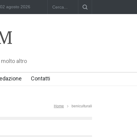
02 agosto 2026
Dominika Zamara: Polish Singers' Alliance ofAmerica e Premio Will
 molto altro
edazione
Contatti
Home
beniculturali