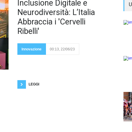
Progetti
Inclusione Digitale e
U
Neurodiversità: L’Italia
Abbraccia i 'Cervelli
Ribelli'
innovativi per
l'integrazione delle
persone
Innovazione
00:13, 22/06/23
neurodivergenti
nel settore delle
telecomunicazioni e dell'informatica emergono in un
evento a Roma. Roma, 21 giugno 2023 -
L'importanza della neurodiversità nel settore digitale
è stata al centro di un evento celebrato a Roma,
promosso da Fondazione Italia Digitale e Asstel.
L'iniziativa, intitolata “Competenze
LEGGI