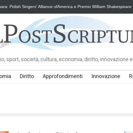
ra: Polish Singers' Alliance ofAmerica e Premio William Shakespeare
o, sport, società, cultura, economia, diritto, innovazione e
omia
Diritto
Approfondimenti
Innovazione
R