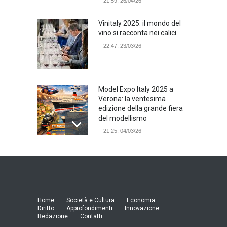
21:59, 26/04/26
Vinitaly 2025: il mondo del
vino si racconta nei calici
22:47, 23/03/26
Model Expo Italy 2025 a
Verona: la ventesima
edizione della grande fiera
del modellismo
21:25, 04/03/26
Verona Domani, aumenta il
radicamento sul territorio
provinciale
Cronaca Locale: Veneto e Verona
23:19, 27/06/23
Home
Società e Cultura
Economia
Diritto
Approfondimenti
Innovazione
Redazione
Contatti
In Memoria di Albino Perolo: