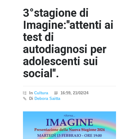
3°stagione di
Imagine:"attenti ai
test di
autodiagnosi per
adolescenti sui
"Il Pas
Interna
social".
- nessun
In
Cultura
16:59, 21/02/24
Di
Debora Saitta