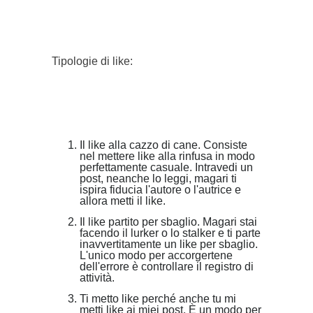
}}
Tipologie di like:
Il like alla cazzo di cane. Consiste
nel mettere like alla rinfusa in modo
perfettamente casuale. Intravedi un
post, neanche lo leggi, magari ti
ispira fiducia l'autore o l'autrice e
allora metti il like.
Il like partito per sbaglio. Magari stai
facendo il lurker o lo stalker e ti parte
inavvertitamente un like per sbaglio.
L'unico modo per accorgertene
dell'errore è controllare il registro di
attività.
Ti metto like perché anche tu mi
metti like ai miei post. È un modo per