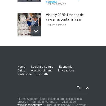
figurativi
21:59, 26/04/26
Vinitaly 2025: il mondo del
vino si racconta nei calici
22:47, 23/03/26
Model Expo Italy 2025 a
Verona: la ventesima
edizione della grande fiera
del modellismo
21:25, 04/03/26
Home
Società e Cultura
Economia
Diritto
Approfondimenti
Innovazione
Redazione
Contatti
Verona Domani, aumenta il
radicamento sul territorio
provinciale
Top
Cronaca Locale: Veneto e Verona
23:19, 27/06/23
"Il Post Scriptum" è una testata giornalistica iscritta
presso il Tribunale di Verona, al n. 2136/2020 -
www.ilpostscriptum.it
- Tutti i diritti riservati © Copyright