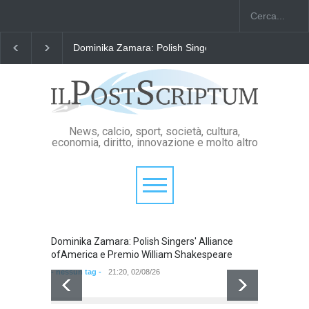
Dominika Zamara: Polish Singers' Alliance ofAmerica
News, calcio, sport, società, cultura,
economia, diritto, innovazione e molto altro
Dominika Zamara: Polish Singers' Alliance
Domini
ofAmerica e Premio William Shakespeare
ofAmer
- nessun tag -
21:20, 02/08/26
- nessun