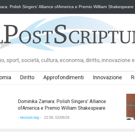
ra: Polish Singers' Alliance ofAmerica e Premio William Shakespeare
o, sport, società, cultura, economia, diritto, innovazione e
omia
Diritto
Approfondimenti
Innovazione
R
Dominika Zamara: Polish Singers' Alliance
ofAmerica e Premio William Shakespeare
- nessun tag -
22:06, 02/08/26