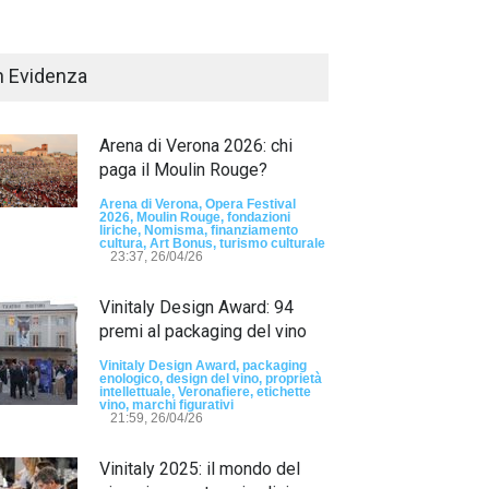
n Evidenza
Arena di Verona 2026: chi
paga il Moulin Rouge?
Arena di Verona, Opera Festival
2026, Moulin Rouge, fondazioni
liriche, Nomisma, finanziamento
Passaporto di Fausto Angelo Coppi" il
cultura, Art Bonus, turismo culturale
io Internazionale, dedicato a Giovanni
23:37, 26/04/26
elli
Vinitaly Design Award: 94
sun tag -
23:24, 24/07/26
premi al packaging del vino
RIMINI, PRIMO
TEMA "IO TI OD
Vinitaly Design Award, packaging
enologico, design del vino, proprietà
DALLE DONNE"
intellettuale, Veronafiere, etichette
vino, marchi figurativi
21:59, 26/04/26
- nessun tag -
19:44
Vinitaly 2025: il mondo del