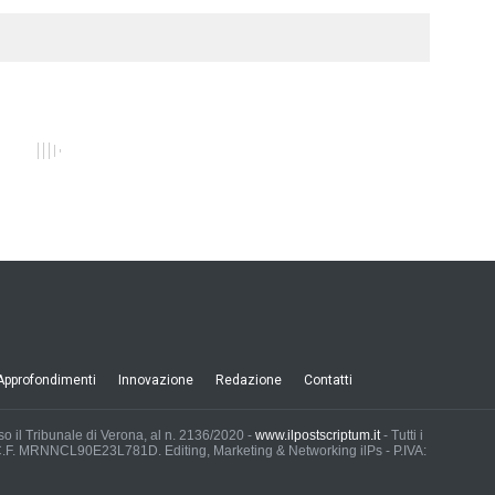
Approfondimenti
Innovazione
Redazione
Contatti
esso il Tribunale di Verona, al n. 2136/2020 -
www.ilpostscriptum.it
- Tutti i
 - C.F. MRNNCL90E23L781D. Editing, Marketing & Networking ilPs - P.IVA: