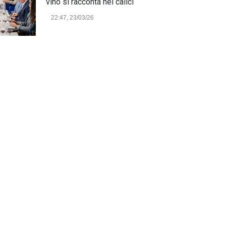
vino si racconta nei calici
22:47, 23/03/26
Model Expo Italy 2025 a
Verona: la ventesima edizione
della grande fiera del
modellismo
21:25, 04/03/26
Verona Domani, aumenta il
radicamento sul territorio
provinciale
Cronaca Locale: Veneto e Verona
23:19, 27/06/23
In Memoria di Albino Perolo:
L'Uomo che ha reso possibile
il Parco delle Mura di Verona