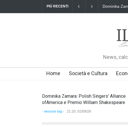
Dominika Zama
PIÙ RECENTI
News, calci
Home
Società e Cultura
Econ
Dominika Zamara: Polish Singers' Alliance
ofAmerica e Premio William Shakespeare
- nessun tag -
21:20, 02/08/26