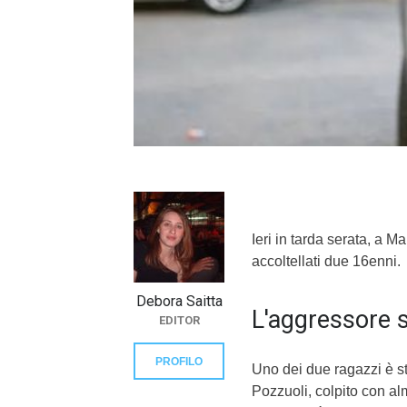
}}
Ieri in tarda serata, a M
accoltellati due 16enni.
Debora Saitta
L'aggressore 
EDITOR
PROFILO
Uno dei due ragazzi è st
Pozzuoli, colpito con al