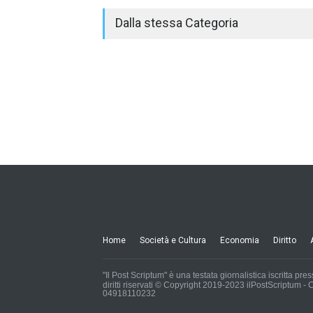
Dalla stessa Categoria
Home
Società e Cultura
Economia
Diritto
"Il Post Scriptum" è una testata giornalistica iscritta pr
diritti riservati © Copyright 2019-2023 ilPostScriptum
04918110232