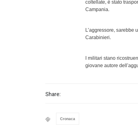
coltellate, è stato trasp
Campania.
L’aggressore, sarebbe u
Carabinieri.
I militari stano ricostru
giovane autore dell'aggua
Share:
Cronaca