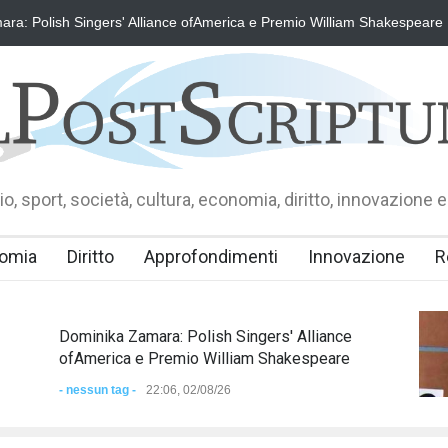
orto di Fausto Angelo Coppi" il Premio Internazionale, dedicato a Giovan
o, sport, società, cultura, economia, diritto, innovazione e
omia
Diritto
Approfondimenti
Innovazione
R
Dominika Zamara: Polish Singers' Alliance
ofAmerica e Premio William Shakespeare
- nessun tag -
22:06, 02/08/26