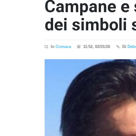
Campane e si
dei simboli s
In
Cronaca
11:52, 02/01/26
Di
Debo