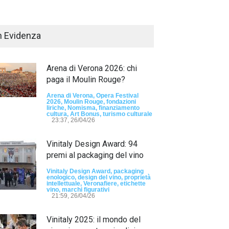
n Evidenza
Arena di Verona 2026: chi
paga il Moulin Rouge?
Arena di Verona, Opera Festival
2026, Moulin Rouge, fondazioni
liriche, Nomisma, finanziamento
Passaporto di Fausto Angelo Coppi" il
cultura, Art Bonus, turismo culturale
io Internazionale, dedicato a Giovanni
23:37, 26/04/26
elli
Vinitaly Design Award: 94
sun tag -
23:24, 24/07/26
premi al packaging del vino
RIMINI, PRIMO
TEMA "IO TI OD
Vinitaly Design Award, packaging
enologico, design del vino, proprietà
DALLE DONNE"
intellettuale, Veronafiere, etichette
vino, marchi figurativi
21:59, 26/04/26
- nessun tag -
19:44
Vinitaly 2025: il mondo del