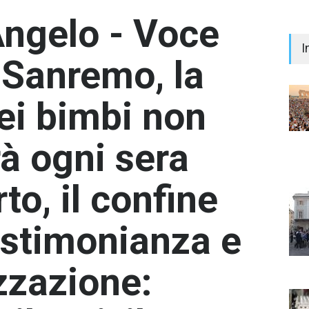
Angelo - Voce
I
 Sanremo, la
i bimbi non
à ogni sera
"Il 
Prem
Iann
to, il confine
- nes
testimonianza e
zzazione: