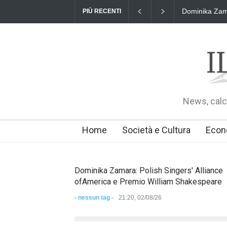
ingers' Alliance ofAmerica e Premio William Shakespeare
"Il Passap
PIÙ RECENTI
02 agosto 2026
News, calci
Home
Società e Cultura
Econ
Dominika Zamara: Polish Singers' Alliance
ofAmerica e Premio William Shakespeare
- nessun tag -
21:20, 02/08/26