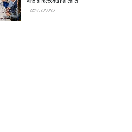
vino si racconta nei calici
22:47, 23/03/26
Model Expo Italy 2025 a
Verona: la ventesima edizione
della grande fiera del
modellismo
21:25, 04/03/26
Verona Domani, aumenta il
radicamento sul territorio
provinciale
Cronaca Locale: Veneto e Verona
23:19, 27/06/23
In Memoria di Albino Perolo:
L'Uomo che ha reso possibile
il Parco delle Mura di Verona