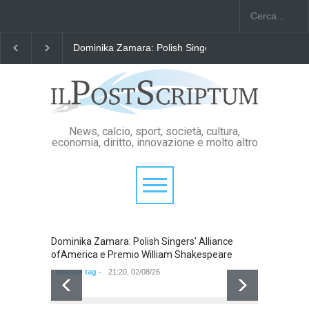
Dominika Zamara: Polish Singers' Alliance ofAmerica
News, calcio, sport, società, cultura,
economia, diritto, innovazione e molto altro
Dominika Zamara: Polish Singers' Alliance
Domini
ofAmerica e Premio William Shakespeare
ofAmer
- nessun tag -
21:20, 02/08/26
- nessun