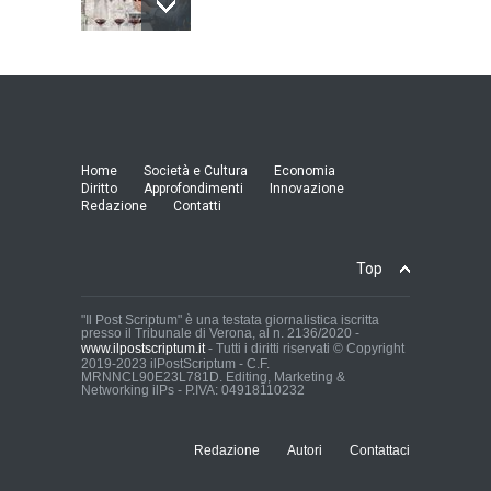
Model Expo Italy 2025 a
Verona: la ventesima
edizione della grande fiera
del modellismo
21:25, 04/03/26
Home
Società e Cultura
Economia
Diritto
Approfondimenti
Innovazione
Redazione
Contatti
Verona Domani, aumenta il
radicamento sul territorio
provinciale
Top
Cronaca Locale: Veneto e Verona
23:19, 27/06/23
"Il Post Scriptum" è una testata giornalistica iscritta
presso il Tribunale di Verona, al n. 2136/2020 -
www.ilpostscriptum.it
- Tutti i diritti riservati © Copyright
In Memoria di Albino Perolo:
2019-2023 ilPostScriptum - C.F.
MRNNCL90E23L781D. Editing, Marketing &
L'Uomo che ha reso
Networking ilPs - P.IVA: 04918110232
possibile il Parco delle Mura
di Verona
Cronaca Locale: Veneto e Verona
Redazione
Autori
Contattaci
23:01, 27/06/23