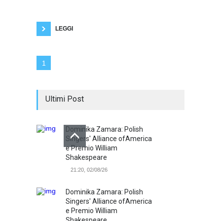
veramente innovativo, che ha anticipato suoni,
tecniche e melodie. E oggi voglio parlarvi
LEGGI
1
Ultimi Post
Dominika Zamara: Polish
Singers' Alliance ofAmerica
e Premio William
Shakespeare
21:20, 02/08/26
Dominika Zamara: Polish
Singers' Alliance ofAmerica
e Premio William
Shakespeare