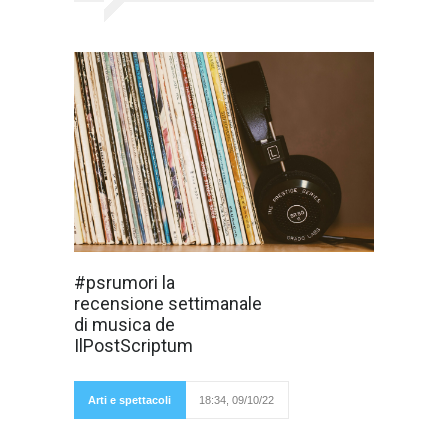
ALBUM DELLA
#psrumori la
SETTIMANA:
recensione settimanale
1984 dei Van
Halen Ascoltare
di musica de
qualche vecchio
IlPostScriptum
disco rimane una
delle cose
che più
preferisco:
Arti e spettacoli
18:34, 09/10/22
un autentico
salto indietro
in una piccola porzione di storia della musica,
per capire bene se troverò qualcosa di