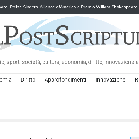
ra: Polish Singers' Alliance ofAmerica e Premio William Shakespeare
o, sport, società, cultura, economia, diritto, innovazione e
omia
Diritto
Approfondimenti
Innovazione
R