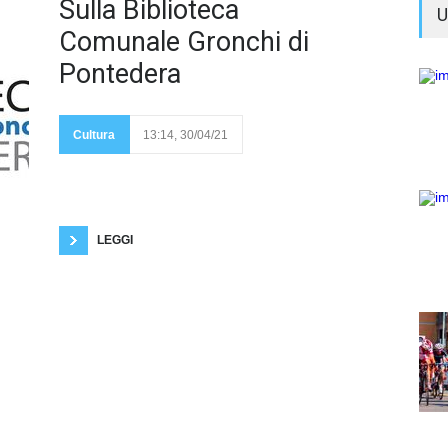
Siamo
Sulla Biblioteca
U
in balia
della
Comunale Gronchi di
Pontedera
corrente dalla
sorgente alla foce.
Forse apparteniamo a
Cultura
13:14, 30/04/21
un misero affluente.
Meglio non pensarci.
Meglio distrarsi. Prendersi una boccata d'aria fresca
fa sempre bene. Cerchiamo di andare oltre alla
quotidianità alienata, alla noia che ci assale. Così
talvolta vado a camminare con mia madre. Altre
volte
LEGGI