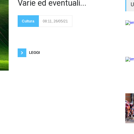
C'è chi
Varie ed eventuali...
U
è
ossessionato dal
significato della vita.
Ricerca
Cultura
08:11, 26/05/21
infruttuosamente il
senso senza trovarlo.
C'è chi pensa di averlo trovato ed è felice per
questo. C'è chi pensa di avere trovato il senso e
perciò cambia completamente vita; c'è chi,
pensando di averlo trovato, continua a vivere come
prima, lasciandosi
LEGGI