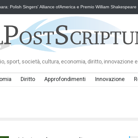
ra: Polish Singers' Alliance ofAmerica e Premio William Shakespeare
o, sport, società, cultura, economia, diritto, innovazione e
omia
Diritto
Approfondimenti
Innovazione
R