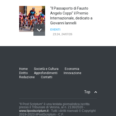
"Il Passaporto di Fausto
Angelo Coppi" il Premio
Internazionale, dedicato a
Giovanni Iannelli
EVENTI
23:24, 24/07/26
RIMINI, PRIMO CONVEGNO
NAZIONALE SUL TEMA "IO
TI ODIO - STORIE DI UOMINI
ODIATI DALLE DONNE"
EVENTI
Home
Società e Cultura
Economia
19:44, 24/07/26
Diritto
Approfondimenti
Innovazione
Redazione
Contatti
Palermo, erogazione buoni
pasto al personale dirigente,
Top
accordo raggiunto tra
l'Azienda Ospedaliera “Villa
Sofia - Cervello” e le
"Il Post Scriptum" è una testata giornalistica iscritta
presso il Tribunale di Verona, al n. 2136/2020 -
organizzazioni sindacali
www.ilpostscriptum.it
- Tutti i diritti riservati © Copyright
della dirigenza sanitaria.
2019-2023 ilPostScriptum - C.F.