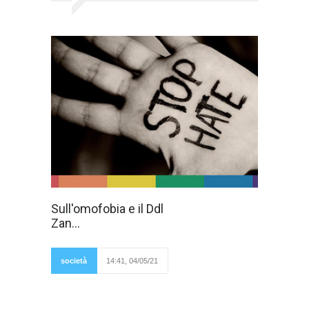
Sull'omofobia si
Sull'omofobia e il Ddl
potrebbero
Zan...
versare fiumi di
inchiostro, ma
preferisco essere
sintetico e (si spera)
società
14:41, 04/05/21
incisivo. I gay sono
stati perseguitati
durante il nazismo (si pensi all'Olocausto) e il
comunismo russo (i Gulag). Attualmente in
nove paesi islamici tra cui Arabia Saudita e Iran