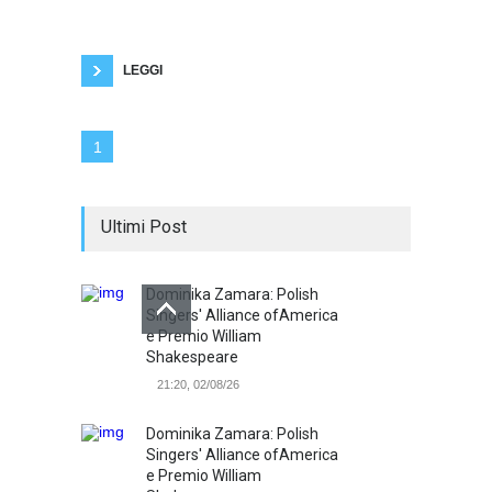
d'acqua. Non mi vanno le loro battute argute, i
loro vestiti firmati, le loro berline o i loro suv
parcheggiati davanti, i loro tecnicismi, i loro
LEGGI
1
Ultimi Post
Dominika Zamara: Polish
Singers' Alliance ofAmerica
e Premio William
Shakespeare
21:20, 02/08/26
Dominika Zamara: Polish
Singers' Alliance ofAmerica
e Premio William