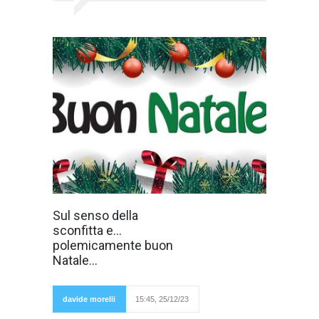
Non mi piacciono
Sul senso della
i locali in,
sconfitta e...
frequentati dai
fighetti, dalla
polemicamente buon
cosiddetta gente
Natale...
giusta e
perbene. Mi
sento fuori
luogo. Mi
davide morelli
15:45, 25/12/23
sento un
pesce fuor