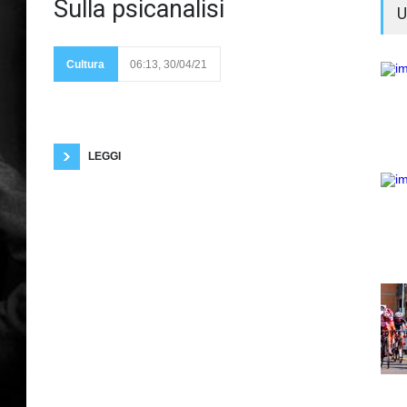
La vera
Sulla psicanalisi
U
causa
della
nevrosi non è il trauma
sessuale, come
riteneva Freud.
Cultura
06:13, 30/04/21
L'isteria è scomparsa
da decenni. Per alcuni è stata una invenzione di
Freud. È ormai pacifico che si può parlare di
pansessualismo per quel che riguarda la dottrina
freudiana. La psicanalisi non riesce a curare la
schizofrenia,
LEGGI