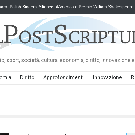
ra: Polish Singers' Alliance ofAmerica e Premio William Shakespeare
o, sport, società, cultura, economia, diritto, innovazione e
omia
Diritto
Approfondimenti
Innovazione
R